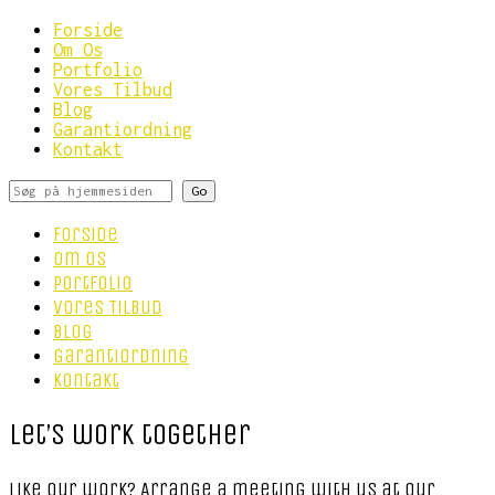
Forside
Om Os
Portfolio
Vores Tilbud
Blog
Garantiordning
Kontakt
Forside
Om Os
Portfolio
Vores Tilbud
Blog
Garantiordning
Kontakt
Let’s work together
Like our work? Arrange a meeting with us at our