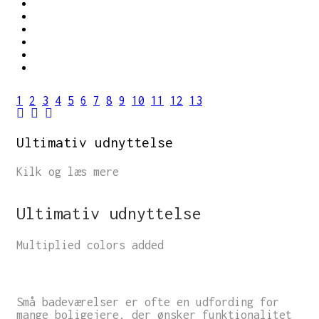
1
2
3
4
5
6
7
8
9
10
11
12
13
Ultimativ udnyttelse
Kilk og læs mere
Ultimativ udnyttelse
Multiplied colors added
Små badeværelser er ofte en udfording for
mange boligejere, der ønsker funktionalitet