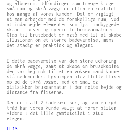
og albuerum. Udfordinger som trænge kroge,
små rum og skrå vægge er often en realitet
hos mange af vores kunder. Det er vigtigt,
at man arbejder med de forskellige rum, ved
at indarbejde elementer som lys, indbyggede
skabe, farver og specielle brusearmaturer.
Glas til brusebadet er også med til at skabe
illusionen om et større badeværelse, mens
det stadig er praktisk og elegant.
I dette badeværelse var den store udforing
de skrå vægge, samt at skabe en brusekabine
der var høj nok til at en voksen mand kunne
stå nedenunder. Løsningen blev flotte fliser
op ad de skrå vægge, med en smal og
stilsikker brusearmatur i den rette højde og
distance fra fliserne.
Der er i alt 2 badeværelser, og som en rød
tråd har vores kunde valgt at fører stilen
videre i det lille gæstetoilet i stue
etagen.
15