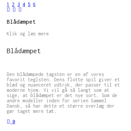
1
2
3
4
5
6
Blådæmpet
Klik og læs mere
Blådæmpet
Den blådæmpede tagsten er en af vores
favorit teglsten. Dens flotte spil giver et
blød og nuanceret udtryk, der passer til et
moderne hjem. Vi vil gå så langt som at
sige, at blådæmpet er det nye sort. Som de
andre modeller inden for serien Gammel
Dansk, så har dette et større overlæg der
gør taget mere tæt.
0